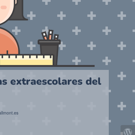
as extraescolares del
allmont.es