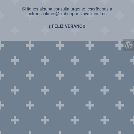
Si tienes alguna consulta urgente, escríbenos a
extraescolares@clubdeportivovallmont.es
¡¡FELIZ VERANO!!