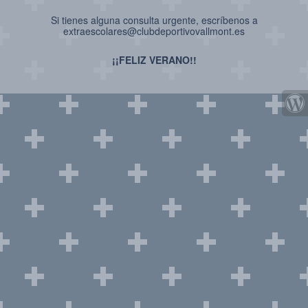
Si tienes alguna consulta urgente, escríbenos a
extraescolares@clubdeportivovallmont.es
¡¡FELIZ VERANO!!