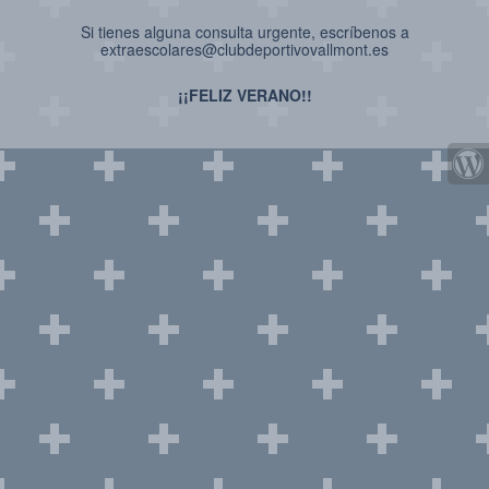
Si tienes alguna consulta urgente, escríbenos a
extraescolares@clubdeportivovallmont.es
¡¡FELIZ VERANO!!